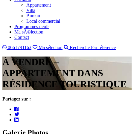
Appartement
Villa
Bureau
Local commercial
Programmes neufs
Ma sÃ©lection
Contact
0661791163
Ma sélection
Recherche Par référence
À VENDRE –
APPARTEMENT DANS
RÉSIDENCE TOURISTIQUE
Partagez sur :
Galerie Photos