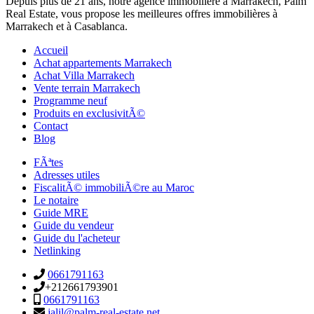
Depuis plus de 21 ans, notre agence immobilière à Marrakech, Palm
Real Estate, vous propose les meilleures offres immobilières à
Marrakech et à Casablanca.
Accueil
Achat appartements Marrakech
Achat Villa Marrakech
Vente terrain Marrakech
Programme neuf
Produits en exclusivitÃ©
Contact
Blog
FÃªtes
Adresses utiles
FiscalitÃ© immobiliÃ©re au Maroc
Le notaire
Guide MRE
Guide du vendeur
Guide du l'acheteur
Netlinking
0661791163
+212661793901
0661791163
jalil@palm-real-estate.net