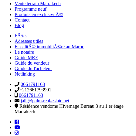
Vente terrain Marrakech
Programme neuf
Produits en exclusivitÃ©
Contact
Blog
FÃªtes
Adresses utiles
FiscalitÃ© immobiliÃ©re au Maroc
Le notaire
Guide MRE
Guide du vendeur
Guide du l'acheteur
Netlinking
0661791163
+212661793901
0661791163
jalil@palm-real-estate.net
Résidence vendome Hivernage Bureau 3 au 1 er étage
Marrakech