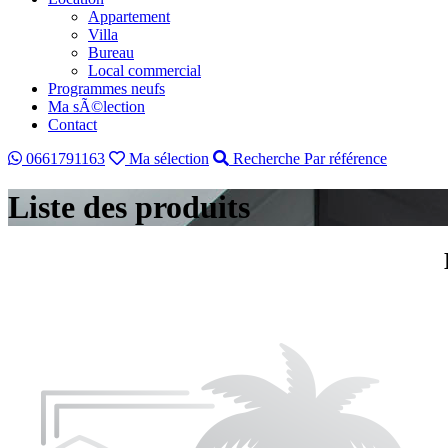
Appartement
Villa
Bureau
Local commercial
Programmes neufs
Ma sÃ©lection
Contact
0661791163
Ma sélection
Recherche Par référence
Liste des produits