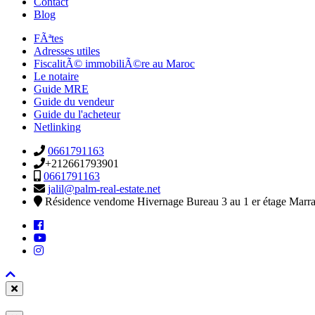
Contact
Blog
FÃªtes
Adresses utiles
FiscalitÃ© immobiliÃ©re au Maroc
Le notaire
Guide MRE
Guide du vendeur
Guide du l'acheteur
Netlinking
0661791163
+212661793901
0661791163
jalil@palm-real-estate.net
Résidence vendome Hivernage Bureau 3 au 1 er étage Marr