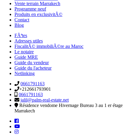
Vente terrain Marrakech
Programme neuf
Produits en exclusivitÃ©
Contact
Blog
FÃªtes
Adresses utiles
FiscalitÃ© immobiliÃ©re au Maroc
Le notaire
Guide MRE
Guide du vendeur
Guide du l'acheteur
Netlinking
0661791163
+212661793901
0661791163
jalil@palm-real-estate.net
Résidence vendome Hivernage Bureau 3 au 1 er étage
Marrakech