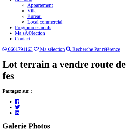
Appartement
Villa
Bureau
Local commercial
Programmes neufs
Ma sÃ©lection
Contact
0661791163
Ma sélection
Recherche Par référence
Lot terrain a vendre route de
fes
Partagez sur :
Galerie Photos