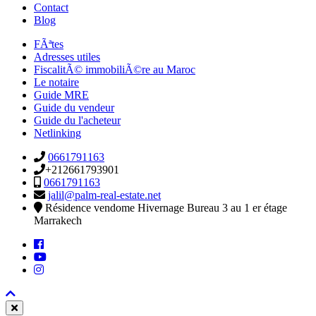
Contact
Blog
FÃªtes
Adresses utiles
FiscalitÃ© immobiliÃ©re au Maroc
Le notaire
Guide MRE
Guide du vendeur
Guide du l'acheteur
Netlinking
0661791163
+212661793901
0661791163
jalil@palm-real-estate.net
Résidence vendome Hivernage Bureau 3 au 1 er étage
Marrakech