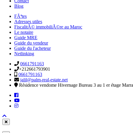
Contact
Blog
FÃªtes
Adresses utiles
FiscalitÃ© immobiliÃ©re au Maroc
Le notaire
Guide MRE
Guide du vendeur
Guide du l'acheteur
Netlinking
0661791163
+212661793901
0661791163
jalil@palm-real-estate.net
Résidence vendome Hivernage Bureau 3 au 1 er étage Marr