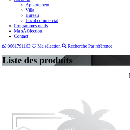
Appartement
Villa
Bureau
Local commercial
Programmes neufs
Ma sÃ©lection
Contact
0661791163
Ma sélection
Recherche Par référence
Liste des produits