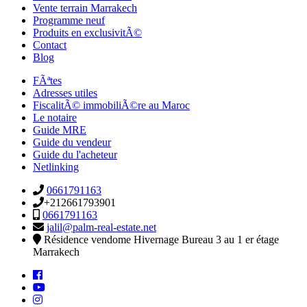
Vente terrain Marrakech
Programme neuf
Produits en exclusivitÃ©
Contact
Blog
FÃªtes
Adresses utiles
FiscalitÃ© immobiliÃ©re au Maroc
Le notaire
Guide MRE
Guide du vendeur
Guide du l'acheteur
Netlinking
0661791163
+212661793901
0661791163
jalil@palm-real-estate.net
Résidence vendome Hivernage Bureau 3 au 1 er étage
Marrakech