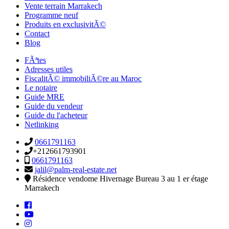
Vente terrain Marrakech
Programme neuf
Produits en exclusivitÃ©
Contact
Blog
FÃªtes
Adresses utiles
FiscalitÃ© immobiliÃ©re au Maroc
Le notaire
Guide MRE
Guide du vendeur
Guide du l'acheteur
Netlinking
0661791163
+212661793901
0661791163
jalil@palm-real-estate.net
Résidence vendome Hivernage Bureau 3 au 1 er étage
Marrakech