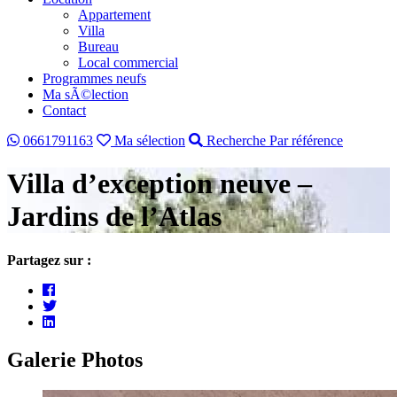
Appartement
Villa
Bureau
Local commercial
Programmes neufs
Ma sÃ©lection
Contact
0661791163
Ma sélection
Recherche Par référence
Villa d’exception neuve –
Jardins de l’Atlas
Partagez sur :
Galerie Photos